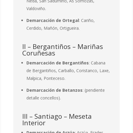
Neda, San Sadurniño, As Somozas,
Valdoviño.
Demarcación de Ortegal
: Cariño,
Cerdido, Mañón, Ortigueira.
II – Bergantiños – Mariñas
Coruñesas
Demarcación de Bergantiños
: Cabana
de Bergantiños, Carballo, Coristanco, Laxe,
Malpica, Ponteceso.
Demarcación de Betanzos
: (pendiente
detalle concellos).
III – Santiago – Meseta
Interior
Demarcación de Arzúa
: Arzúa, Frades,